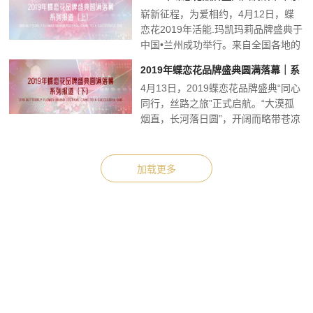
崭新征程，为爱相约，4月12日，蝶
列报道（上）
恋花2019年活能.玛凯玛莉品牌盛典于
中国•兰州成功举行。来自全国各地的
代理商和加盟店...
2019年蝶恋花品牌盛典圆满落幕｜系
4月13日，2019蝶恋花品牌盛典“同心
列报道（下）
同行，丝路之旅”正式启航。“大漠孤
烟直，长河落日圆”，开阔而略带苍凉
的边塞奇景，...