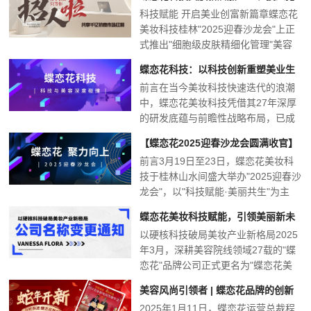
科技赋能 开启美业创富新篇章蝶恋花
占千亿皮肤管理市场新机遇
美妆科技桂林"2025迎春沙龙会"上正
式推出"细胞级皮肤精细化管理"美容
理念，以三大硬...
蝶恋花科技：以科技创新重塑美业生
前言在当今美妆科技快速迭代的浪潮
态的领航者
中，蝶恋花美妆科技凭借其27年深厚
的研发底蕴与前瞻性战略布局，已成
为生物科技美肤领域的标...
【蝶恋花2025迎春沙龙会圆满收官】
前言3月19日至23日，蝶恋花美妆科
科技赋能美业，山水共启动财年
技于桂林山水间盛大举办"2025迎春沙
龙会"，以"科技赋能·美丽共生"为主
题，汇聚全...
蝶恋花美妆科技赋能，引领美丽新未
以硬核科技破局美妆产业新格局2025
来
年3月，深耕美容院线领域27载的"蝶
恋花"品牌公司正式更名为"蝶恋花美
妆科技有限公司...
美容风尚引领者 | 蝶恋花品牌的创新
2025年1月11日，蝶恋花运营总裁程