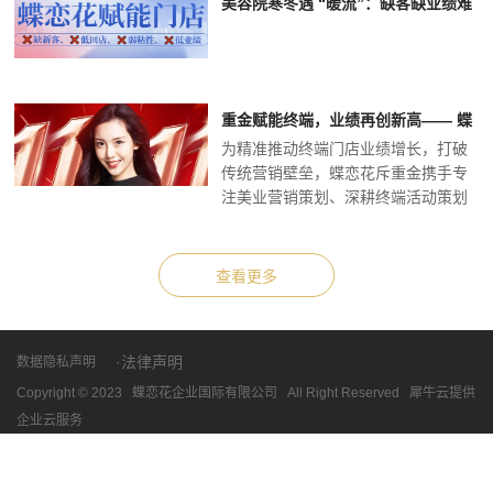
美容院寒冬遇 “暖流”：缺客缺业绩难
题待解？蝶恋花合作门店却客满盈
门、业绩狂飙！
重金赋能终端，业绩再创新高—— 蝶
为精准推动终端门店业绩增长，打破
恋花【2025双十一私域社群运营活
传统营销壁垒，蝶恋花斥重金携手专
动】圆满收官
注美业营销策划、深耕终端活动策划
与执行的第三方专业营销策...
·法律声明
数据隐私声明
Copyright © 2023 蝶恋花企业国际有限公司 All Right Reserved 犀牛云提供
企业云服务
粤ICP备15019931号-12
网站地图