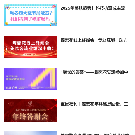
2025年美肤趋势！科技抗衰成主流
蝶恋花线上终端会 | 专业赋能，助力
美容院客流业绩齐升！
“增长的答案”——蝶恋花受邀参加中
国化妆品年会，共绘美业新蓝图
重磅福利｜蝶恋花年终感恩回馈，三
大政策为您的门店业绩加码！