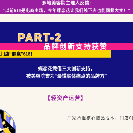
多地美容院主理人反馈:
“以前618是电商主场，
今年蝶恋花让我们线下店
也能同频大卖！”
PART-2
品牌创新支持获赞
门店“躺赢”618！
蝶恋花凭借三大创新支持，
被美容院誉为“最懂实体痛点的品牌方”
【轻资产运营】
厂家承担核心赠品成本，门店0