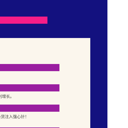
利增长。
季备货注入强心针！