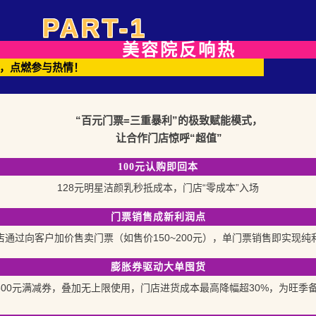
PART-1
美容院反响热
，点燃参与热情！
“百元门票=三重暴利”的极致赋能模式，
让合作门店惊呼“超值”
100元认购即回本
128元明星洁颜乳秒抵成本，门店“零成本”入场
门票销售成新利润点
店通过向客户加价售卖门票（如售价150~200元），单门票销售即实现纯
膨胀券驱动大单囤货
至500元满减券，叠加无上限使用，门店进货成本最高降幅超30%，为旺