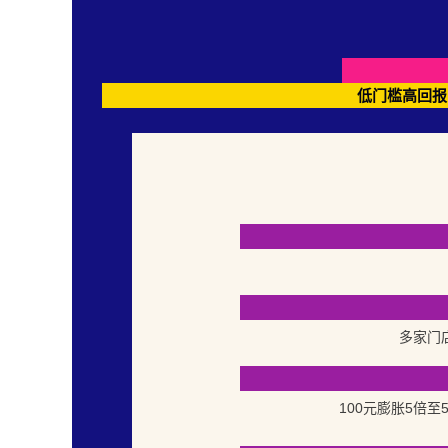
低门槛高回报
多家门
100元膨胀5倍