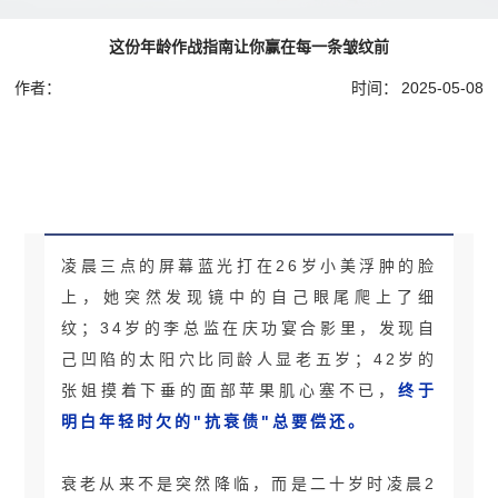
这份年龄作战指南让你赢在每一条皱纹前
作者：
时间：
2025-05-08
凌晨三点的屏幕蓝光打在26岁小美浮肿的脸上，她突然发现镜中
的自己眼尾爬上了细纹；34岁的李总监在庆功宴合影里...
凌晨三点的屏幕蓝光打在26岁小美浮肿的脸
上，她突然发现镜中的自己眼尾爬上了细
纹；
34岁的李总监在庆功宴合影里
，发现自
己凹陷的太阳穴比同龄人显老五岁；42岁的
张姐摸着下垂的面部苹果肌心塞不已，
终于
明白年轻时欠的"抗衰债"总要偿还。
衰老从来不是突然降临，而是二十岁时凌晨2