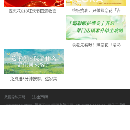
终极抗衰，只做蝶恋花「吉
蝶恋花618狂欢节圆满收官 |
祥三宝·无惧衰老...
数据见证...
衰老先看眼！蝶恋花「睛彩
眼护盛典」开启，...
免费送5分钟按摩，这家美
容院靠什么留住回...
·法律声明
数据隐私声明
Copyright © 2023 蝶恋花企业国际有限公司 All Right Reserved 犀牛云提供
企业云服务
粤ICP备15019931号-12
网站地图