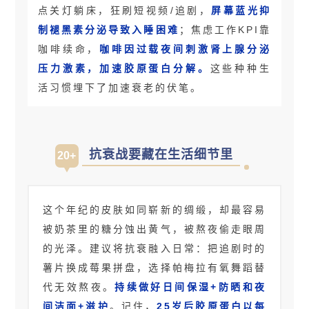
点关灯躺床，狂刷短视频/追剧，
屏幕蓝光抑
制褪黑素分泌导致入睡困难
；焦虑工作KPI靠
咖啡续命，
咖啡因过载夜间刺激肾上腺分泌
压力激素，加速胶原蛋白分解。
这些种种生
活习惯埋下了加速衰老的伏笔。
抗衰战要藏在生活细节里
20+
这个年纪的皮肤如同崭新的绸缎，却最容易
被奶茶里的糖分蚀出黄气，被熬夜偷走眼周
的光泽。建议将抗衰融入日常：把追剧时的
薯片换成莓果拼盘，选择帕梅拉有氧舞蹈替
代无效熬夜。
持续做好日间保湿+防晒和夜
间洁面+滋护
。记住，
25岁后胶原蛋白以每