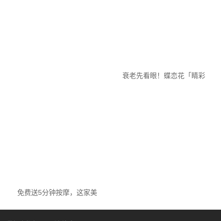
衰老先看眼！蝶恋花「睛彩
眼护盛典」开启，...
免费送5分钟按摩，这家美
容院靠什么留住回...