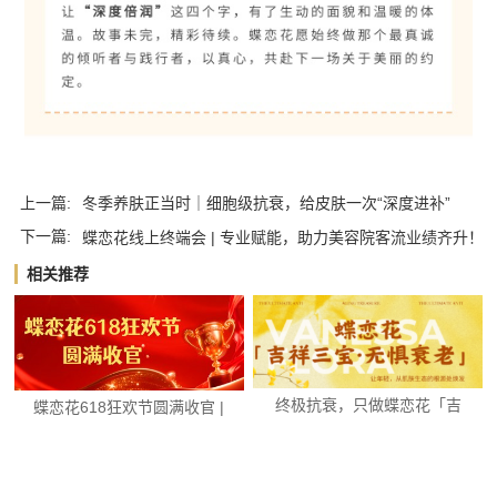
上一篇:
冬季养肤正当时｜细胞级抗衰，给皮肤一次“深度进补”
下一篇:
蝶恋花线上终端会 | 专业赋能，助力美容院客流业绩齐升！
相关推荐
终极抗衰，只做蝶恋花「吉
蝶恋花618狂欢节圆满收官 |
祥三宝·无惧衰老...
数据见证...