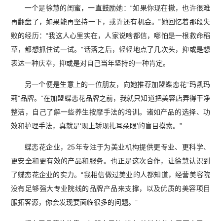
一个是徐慧的闺蜜，一直鼓励她：“如果你现在撤，也许很难
再翻盘了，如果能再坚持一下，或许还有机会。”她回忆着那段失
败的经历：“我这人心里实在，人家说啥都信，哪怕是一根救命稻
草，都想抓住试一试。”话落之后，轻轻地点了几次头，抑或是想
表达一种庆幸，抑或是对自己当年坚持的一种肯定。
另一个便是生意上的一位朋友，向她推荐加盟蝶恋花“玛凯玛
莉”品牌。“在加盟蝶恋花品牌之前，我就只知道把美容店弄得干净
整洁，自己了解一些养生按摩手法的培训。诸如产品的选择、功
效和护理手法，真就是‘现上轿现扎耳朵眼’的盲目摸索。”
蝶恋花企业，25年专注于为美业机构提供更专业、更科学、
更安全和更有效的产品和服务。也正是这次合作，让徐慧认识到
了蝶恋花企业的实力。“我相信做过美业的人都知道，经营美容院
没有足够强大专业院线的品牌产品来支撑，以及优质的美容项目
服拓客源，你会发现要面临很多的问题。”