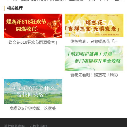
相关推荐
终极抗衰，只做蝶恋花「吉
蝶恋花618狂欢节圆满收官 |
祥三宝·无惧衰老...
数据见证...
衰老先看眼！蝶恋花「睛彩
眼护盛典」开启，...
免费送5分钟按摩，这家美
容院靠什么留住回...
·法律声明
数据隐私声明