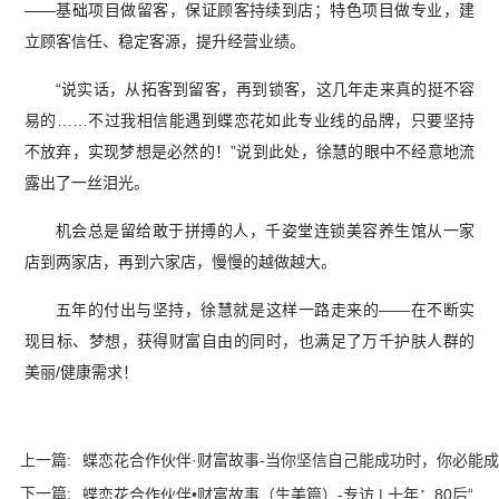
——基础项目做留客，保证顾客持续到店；特色项目做专业，建
立顾客信任、稳定客源，提升经营业绩。
“说实话，从拓客到留客，再到锁客，这几年走来真的挺不容
易的……不过我相信能遇到蝶恋花如此专业线的品牌，只要坚持
不放弃，实现梦想是必然的！”说到此处，徐慧的眼中不经意地流
露出了一丝泪光。
机会总是留给敢于拼搏的人，千姿堂连锁美容养生馆从一家
店到两家店，再到六家店，慢慢的越做越大。
五年的付出与坚持，徐慧就是这样一路走来的——在不断实
现目标、梦想，获得财富自由的同时，也满足了万千护肤人群的
美丽/健康需求！
上一篇:
蝶恋花合作伙伴·财富故事-当你坚信自己能成功时，你必能成
下一篇:
功！
蝶恋花合作伙伴•财富故事（生美篇）-专访 | 十年：80后“...