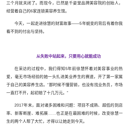
三个月就关闭了。而现今，已然是千姿堂品牌美容院的创始人，
经营着自己的6家连锁美容养生馆。
今天，一起走进徐慧的财富故事——5年蜕变的背后有着你我
看不到的付出与坚持。
从失败中站起来，只要用心就能成功
在采访的过程中，我们得知5年前徐慧怀着对美容事业的热
爱，毫无市场经验的她一头扎进美业养生的赛道，开了第一家属
于自己的美容养生店。“那时候不懂营销，也没有找业务员，市场
一直打不开，起初赔了十几万元。”
2017年末，面对诸多困难和问题：项目不成熟、超低的到店
率、新客断崖、难拓展……也正是在最困难的时候，改变徐慧一
生的两个人帮了大忙，才得以让她走到今天。