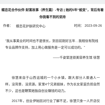
蝶恋花合作伙伴·财富故事（养生篇）-专访 | 她的5年“蜕变”，背后有着
你我看不到的坚持
作者：
时间：
2023-09-26
蝶恋花护肤研究中心
“我从事美业的时间也不是很长，到目前刚好五年…我相信有院线
专业品牌作支持，加上用心做服务是一定可以成功的。”
——千姿堂连锁美容养生馆 徐慧
徐慧来自于山西运城的一个小乡镇，跟大部分人普通人一
样，没背景、没资源。家里4个兄弟姐妹，作为长女家庭负担自然
不少，这也是鞭策她独自创业赚钱的动力。
2017年，创业伊始因对行业了解不足，徐慧只身一人开店仅