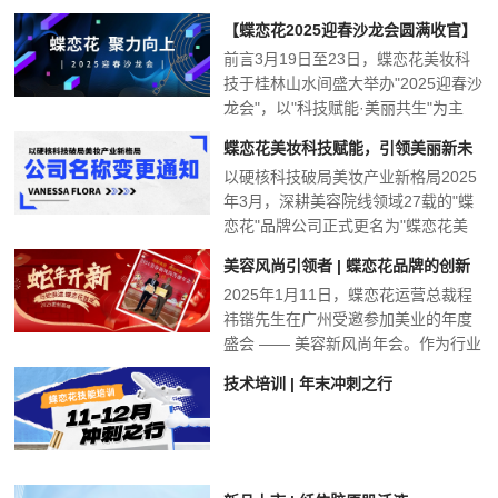
【蝶恋花2025迎春沙龙会圆满收官】
前言3月19日至23日，蝶恋花美妆科
科技赋能美业，山水共启动财年
技于桂林山水间盛大举办"2025迎春沙
龙会"，以"科技赋能·美丽共生"为主
题，汇聚全...
蝶恋花美妆科技赋能，引领美丽新未
以硬核科技破局美妆产业新格局2025
来
年3月，深耕美容院线领域27载的"蝶
恋花"品牌公司正式更名为"蝶恋花美
妆科技有限公司...
美容风尚引领者 | 蝶恋花品牌的创新
2025年1月11日，蝶恋花运营总裁程
之路
祎锴先生在广州受邀参加美业的年度
盛会 —— 美容新风尚年会。作为行业
内的权威媒体，...
技术培训 | 年末冲刺之行